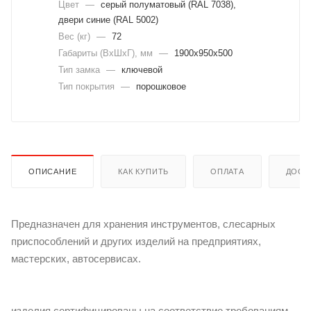
Цвет
—
cерый полуматовый (RAL 7038),
двери синие (RAL 5002)
Вес (кг)
—
72
Габариты (ВхШхГ), мм
—
1900x950x500
Тип замка
—
ключевой
Тип покрытия
—
порошковое
ОПИСАНИЕ
КАК КУПИТЬ
ОПЛАТА
ДОСТ
Предназначен для хранения инструментов, слесарных
приспособлений и других изделий на предприятиях,
мастерских, автосервисах.
изделия сертифицированы на соответствие требованиям