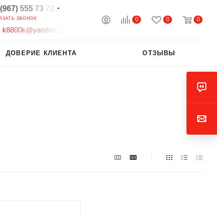
(967)
555
73
72
0
0
0
АЗАТЬ ЗВОНОК
k
8
8
0
0
k
@
y
a
n
d
e
x
.
r
ДОВЕРИЕ КЛИЕНТА
ОТЗЫВЫ