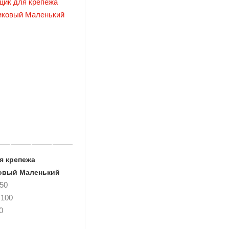
я крепежа
овый Маленький
50
 100
0