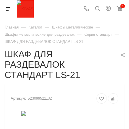
0
—
—
—
Главная
Каталог
Шкафы металлические
—
—
Шкафы металлические для раздевалок
Серия стандарт
ШКАФ ДЛЯ РАЗДЕВАЛОК СТАНДАРТ LS-21
ШКАФ ДЛЯ
РАЗДЕВАЛОК
СТАНДАРТ LS-21
Артикул:
S23099521102