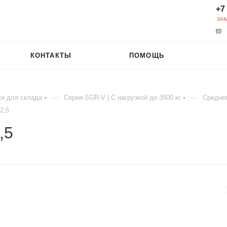
+7
ЗАК
КОНТАКТЫ
ПОМОЩЬ
—
—
и для склада
Серия-SGR-V | С нагрузкой до 3500 кг
Среднег
2,5
,5