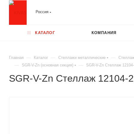
Россия
КАТАЛОГ
КОМПАНИЯ
—
—
—
Главная
Каталог
Стеллажи металлические
Стеллаж
—
—
SGR-V-Zn (основная секция)
SGR-V-Zn Стеллаж 12104-
SGR-V-Zn Стеллаж 12104-2