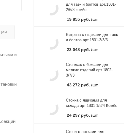
для гаек и болтов арт.1501-
2/6/3 комбо
19 855
руб.
/шт
ЦИИ
Витрина с ящиками для гаек
и болтов арт.1801-3/3/6
23 048
руб.
/шт
льными и
Стеллаж с боксами для
мелких изделий арт.1802-
3/7/3
становки
43 272
руб.
/шт
Стойка с ящиками для
склада арт.1801-1/8/4 Комбо
24 297
руб.
/шт
.секций
Стенд с лотками для