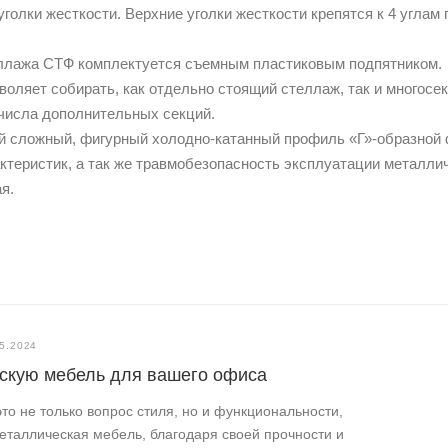
уголки жесткости. Верхние уголки жесткости крепятся к 4 углам 
теллажа СТФ комплектуется съемным пластиковым подпятником.
воляет собирать, как отдельно стоящий стеллаж, так и многосе
о числа дополнительных секций.
ой сложный, фигурный холодно-катанный профиль «Г»-образной
ктеристик, а так же травмобезопасность эксплуатации металли
я.
5.2024
ескую мебель для вашего офиса
о не только вопрос стиля, но и функциональности,
еталлическая мебель, благодаря своей прочности и