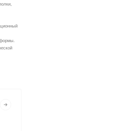
полки,
кционный
 формы.
ческой