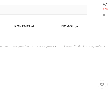
+7
ЗАК
КОНТАКТЫ
ПОМОЩЬ
—
е стеллажи для бухгалтерии и дома
Серия-СТФ | C нагрузкой на с