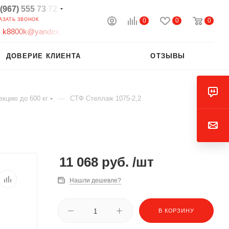
(967)
555
73
72
0
0
0
АЗАТЬ ЗВОНОК
k
8
8
0
0
k
@
y
a
n
d
e
x
.
r
ДОВЕРИЕ КЛИЕНТА
ОТЗЫВЫ
—
екцию до 600 кг
СТФ Стеллаж 1075-2,2
11 068
руб.
/шт
Нашли дешевле?
В КОРЗИНУ